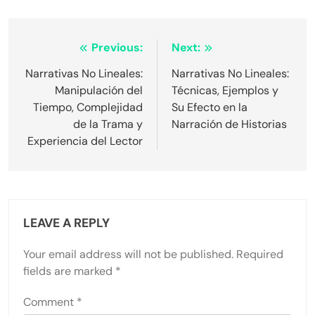
Post navigation
Previous:
Next:
Narrativas No Lineales:
Narrativas No Lineales:
Manipulación del
Técnicas, Ejemplos y
Tiempo, Complejidad
Su Efecto en la
de la Trama y
Narración de Historias
Experiencia del Lector
LEAVE A REPLY
Your email address will not be published.
Required
fields are marked
*
Comment
*